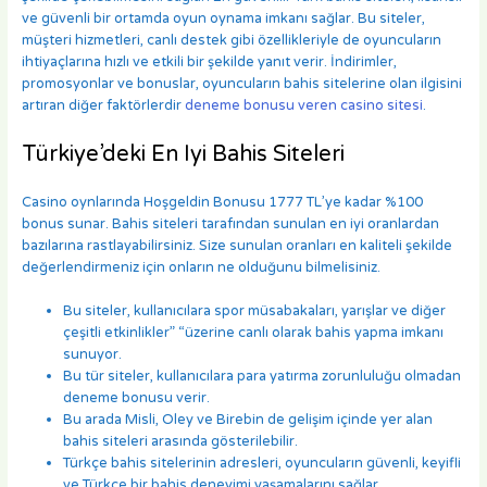
ve güvenli bir ortamda oyun oynama imkanı sağlar. Bu siteler,
müşteri hizmetleri, canlı destek gibi özellikleriyle de oyuncuların
ihtiyaçlarına hızlı ve etkili bir şekilde yanıt verir. İndirimler,
promosyonlar ve bonuslar, oyuncuların bahis sitelerine olan ilgisini
artıran diğer faktörlerdir
deneme bonusu veren casino sitesi
.
Türkiye’deki En Iyi Bahis Siteleri
Casino oynlarında Hoşgeldin Bonusu 1777 TL’ye kadar %100
bonus sunar. Bahis siteleri tarafından sunulan en iyi oranlardan
bazılarına rastlayabilirsiniz. Size sunulan oranları en kaliteli şekilde
değerlendirmeniz için onların ne olduğunu bilmelisiniz.
Bu siteler, kullanıcılara spor müsabakaları, yarışlar ve diğer
çeşitli etkinlikler” “üzerine canlı olarak bahis yapma imkanı
sunuyor.
Bu tür siteler, kullanıcılara para yatırma zorunluluğu olmadan
deneme bonusu verir.
Bu arada Misli, Oley ve Birebin de gelişim içinde yer alan
bahis siteleri arasında gösterilebilir.
Türkçe bahis sitelerinin adresleri, oyuncuların güvenli, keyifli
ve Türkçe bir bahis deneyimi yaşamalarını sağlar.