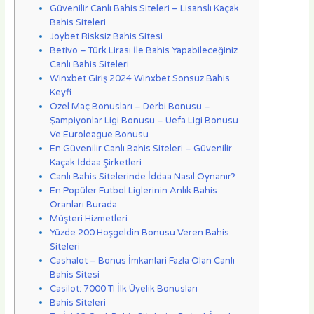
Güvenilir Canlı Bahis Siteleri – Lisanslı Kaçak
Bahis Siteleri
Joybet Risksiz Bahis Sitesi
Betivo – Türk Lirası İle Bahis Yapabileceğiniz
Canlı Bahis Siteleri
Winxbet Giriş 2024 Winxbet Sonsuz Bahis
Keyfi
Özel Maç Bonusları – Derbi Bonusu –
Şampiyonlar Ligi Bonusu – Uefa Ligi Bonusu
Ve Euroleague Bonusu
En Güvenilir Canlı Bahis Siteleri – Güvenilir
Kaçak İddaa Şirketleri
Canlı Bahis Sitelerinde İddaa Nasıl Oynanır?
En Popüler Futbol Liglerinin Anlık Bahis
Oranları Burada
Müşteri Hizmetleri
Yüzde 200 Hoşgeldin Bonusu Veren Bahis
Siteleri
Cashalot – Bonus İmkanlari Fazla Olan Canlı
Bahis Sitesi
Casilot: 7000 Tl İlk Üyelik Bonusları
Bahis Siteleri