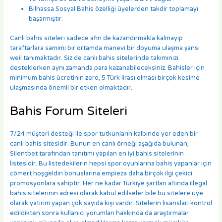
Bilhassa Sosyal Bahis özelliği üyelerden takdir toplamayı
başarmıştır.
Canlı bahis siteleri sadece afin de kazandırmakla kalmayıp
taraftarlara samimi bir ortamda manevi bir doyuma ulaşma şansı
weil tanımaktadır. Siz de canlı bahis sitelerinde takımınızı
desteklerken aynı zamanda para kazanabileceksiniz. Bahisler için
minimum bahis ücretinin zero, 5 Türk lirası olması birçok kesime
ulaşmasında önemli bir etken olmaktadır.
Bahis Forum Siteleri
7/24 müşteri desteği ile spor tutkunların kalbinde yer eden bir
canlı bahis sitesidir. Bunun en canlı örneği aşağıda bulunan,
Silentbet tarafından tanıtımı yapılan en iyi bahis sitelerinin
listesidir. Bu listedekilerin hepsi spor oyunlarına bahis yapanlar için
cömert hoşgeldin bonuslarına empieza daha birçok ilgi çekici
promosyonlara sahiptir. Her ne kadar Türkiye şartları altında illegal
bahis sitelerinin adresi olarak kabul edilseler bile bu sitelere üye
olarak yatırım yapan çok sayıda kişi vardır. Sitelerin lisansları kontrol
edildikten sonra kullanıcı yorumları hakkında da araştırmalar