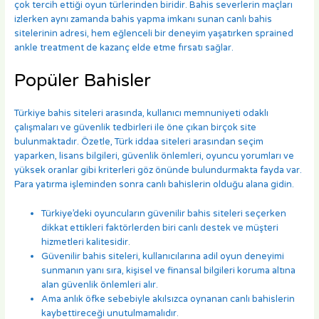
çok tercih ettiği oyun türlerinden biridir. Bahis severlerin maçları
izlerken aynı zamanda bahis yapma imkanı sunan canlı bahis
sitelerinin adresi, hem eğlenceli bir deneyim yaşatırken sprained
ankle treatment de kazanç elde etme fırsatı sağlar.
Popüler Bahisler
Türkiye bahis siteleri arasında, kullanıcı memnuniyeti odaklı
çalışmaları ve güvenlik tedbirleri ile öne çıkan birçok site
bulunmaktadır. Özetle, Türk iddaa siteleri arasından seçim
yaparken, lisans bilgileri, güvenlik önlemleri, oyuncu yorumları ve
yüksek oranlar gibi kriterleri göz önünde bulundurmakta fayda var.
Para yatırma işleminden sonra canlı bahislerin olduğu alana gidin.
Türkiye’deki oyuncuların güvenilir bahis siteleri seçerken
dikkat ettikleri faktörlerden biri canlı destek ve müşteri
hizmetleri kalitesidir.
Güvenilir bahis siteleri, kullanıcılarına adil oyun deneyimi
sunmanın yanı sıra, kişisel ve finansal bilgileri koruma altına
alan güvenlik önlemleri alır.
Ama anlık öfke sebebiyle akılsızca oynanan canlı bahislerin
kaybettireceği unutulmamalıdır.