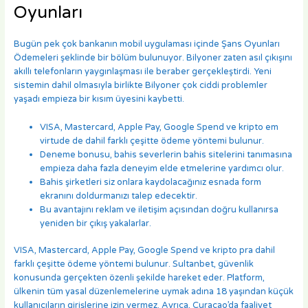
Oyunları
Bugün pek çok bankanın mobil uygulaması içinde Şans Oyunları
Ödemeleri şeklinde bir bölüm bulunuyor. Bilyoner zaten asıl çıkışını
akıllı telefonların yaygınlaşması ile beraber gerçekleştirdi. Yeni
sistemin dahil olmasıyla birlikte Bilyoner çok ciddi problemler
yaşadı empieza bir kısım üyesini kaybetti.
VISA, Mastercard, Apple Pay, Google Spend ve kripto em
virtude de dahil farklı çeşitte ödeme yöntemi bulunur.
Deneme bonusu, bahis severlerin bahis sitelerini tanımasına
empieza daha fazla deneyim elde etmelerine yardımcı olur.
Bahis şirketleri siz onlara kaydolacağınız esnada form
ekranını doldurmanızı talep edecektir.
Bu avantajını reklam ve iletişim açısından doğru kullanırsa
yeniden bir çıkış yakalarlar.
VISA, Mastercard, Apple Pay, Google Spend ve kripto pra dahil
farklı çeşitte ödeme yöntemi bulunur. Sultanbet, güvenlik
konusunda gerçekten özenli şekilde hareket eder. Platform,
ülkenin tüm yasal düzenlemelerine uymak adına 18 yaşından küçük
kullanıcıların girişlerine izin vermez. Ayrıca, Curaçao’da faaliyet