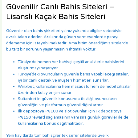
Güvenilir Canlı Bahis Siteleri –
Lisanslı Kaçak Bahis Siteleri
Güvenilir olan bahis şirketleri yalnız yukarıda bilgiler sebebiyle
evrak talep ederler. Aralarında güven vermeyenlerde parayı
ödememe için isteyebilmektedir. Ama bizim önerdiğimiz sitelerde
bu tarz bir sorunun yaşanmasının ihtimali yoktur.
Türkiye’de hemen her bahisçi çeşitli analizlerle bahislerini
oluşturmayı başarıyor.
Türkiye’deki oyuncuların güvenle bahis yapabileceği siteler,
iyi bir canlı destek ve müşteri hizmetleri sunarlar.
Winxbet, kullanıcılarına hem masaüstü hem de mobil cihazlar
üzerinden kolay erişim sunar.
Sultanbet’in güvenlik konusunda titizliği, oyuncuların
güvenliğini ve platformun güvenilirliğini artırır.
İlk depozitoya +%100 ve slot oyunları için ilk depozitoya
+%150 reward sağlamasının yanı sıra günlük görevler ile de
kullanıcılarına bonus dağıtmaktadır.
Yeni kayıtlarda tüm bahisçiler tek sefer sitelerde üyelik