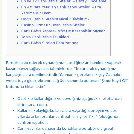
En İyi 12 Canlı Bahis Siteleri – Detaylı İnceleme
En Az Para Yatırılan Canlı Bahis Siteleri – Pra
Yatırma Alt Limiti
Doğru Bahis Sitesini Nasıl Bulabilirim?
Casino Hizmeti Sunan Bahis Siteleri
Canlı Bahis Yaparak Afin De Kazanabilir Miyim?
Tenis Canlı Bahis Taktikleri
Canlı Bahis Siteleri Para Yatırma
Birebir takip ederek oynadığınız, istediğiniz an hamleler yaparak
kazanmanızı sağlayacak tahminlerde” “bulunarak oynadığınız
karşılaşmalara denilmektedir. Yapmanız gereken ilk şey Cashalot
web siteye gidip, ekranın sağ üst kısmında bulunan “Şimdi Kayıt Ol”
butonuna tıklamaktır.”
Özellikle kullandığınız ve sevdiğiniz aşağıdaki metotlardan
birini tercih edin.
Kullanım kolaylığı, kullanıcılara yaşattığı deneyim ve son
yıllarda artan oranlar canlı bahisin iyi bir fikir” “olduğunun
canlı bir ispatıdır.
Canlı yayınlar esnasında konuklarla beraber o a great