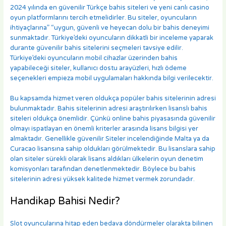
2024 yılında en güvenilir Türkçe bahis siteleri ve yeni canlı casino
oyun platformlarını tercih etmelidirler. Bu siteler, oyuncuların
ihtiyaçlarına” “uygun, güvenli ve heyecan dolu bir bahis deneyimi
sunmaktadır. Türkiye’deki oyuncuların dikkatli bir inceleme yaparak
durante güvenilir bahis sitelerini seçmeleri tavsiye edilir.
Türkiye’deki oyuncuların mobil cihazlar üzerinden bahis
yapabileceği siteler, kullanıcı dostu arayüzleri, hızlı ödeme
seçenekleri empieza mobil uygulamaları hakkında bilgi verilecektir.
Bu kapsamda hizmet veren oldukça popüler bahis sitelerinin adresi
bulunmaktadır. Bahis sitelerinin adresi araştırılırken lisanslı bahis
siteleri oldukça önemlidir. Çünkü online bahis piyasasında güvenilir
olmayı ispatlayan en önemli kriterler arasında lisans bilgisi yer
almaktadır. Genellikle güvenilir Siteler incelendiğinde Malta ya da
Curacao lisansına sahip oldukları görülmektedir. Bu lisanslara sahip
olan siteler sürekli olarak lisans aldıkları ülkelerin oyun denetim
komisyonları tarafından denetlenmektedir. Böylece bu bahis
sitelerinin adresi yüksek kalitede hizmet vermek zorundadır.
Handikap Bahisi Nedir?
Slot oyuncularına hitap eden bedava döndürmeler olarakta bilinen