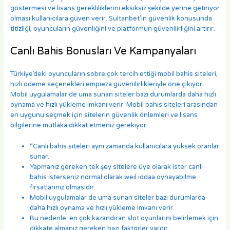
göstermesi ve lisans gerekliliklerini eksiksiz şekilde yerine getiriyor
olması kullanıcılara güven verir. Sultanbet’in güvenlik konusunda
titizliği, oyuncuların güvenliğini ve platformun güvenilirliğini artırır.
Canlı Bahis Bonusları Ve Kampanyaları
Türkiye’deki oyuncuların sobre çok tercih ettiği mobil bahis siteleri,
hızlı ödeme seçenekleri empieza güvenilirlikleriyle öne çıkıyor.
Mobil uygulamalar de uma sunan siteler bazı durumlarda daha hızlı
oynama ve hızlı yükleme imkanı verir. Mobil bahis siteleri arasından
en uygunu seçmek için sitelerin güvenlik önlemleri ve lisans
bilgilerine mutlaka dikkat etmeniz gerekiyor.
“Canlı bahis siteleri aynı zamanda kullanıcılara yüksek oranlar
sunar.
Yapmanız gereken tek şey sitelere üye olarak ister canlı
bahis isterseniz normal olarak weil iddaa oynayabilme
fırsatlarınız olmasıdır.
Mobil uygulamalar de uma sunan siteler bazı durumlarda
daha hızlı oynama ve hızlı yükleme imkanı verir.
Bu nedenle, en çok kazandıran slot oyunlarını belirlemek için
dikkate almanız gereken bazı faktörler vardır.