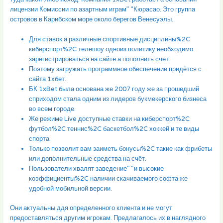
лицензии Комиссии по азартным играм” “Кюрасао. Это группа
островов в Карибском море около берегов Венесуэлы.
Для ставок а различные спортивные дисциплины%2C
киберспорт%2C телешоу одноиз политику необходимо
зарегистрироваться на сайте а пополнить счет.
Поэтому загружать программное обеспечение придётся с
сайта 1хбет.
БК 1xBet была основана же 2007 году же за прошедший
сприходом стала одним из лидеров букмекерского бизнеса
во всем городе.
Же режиме Live доступные ставки на киберспорт%2C
футбол%2C теннис%2C баскетбол%2C хоккей и те виды
спорта.
Только позволит вам заиметь бонусы%2C такие как фрибеты
или дополнительные средства на счёт.
Пользователи хвалят заведение” “и высокие
коэффициенты%2C наличии скачиваемого софта же
удобной мобильной версии.
Они актуальны ддя определенного клиента и не могут
предоставляться другим игрокам. Предлагалось их в наглядного