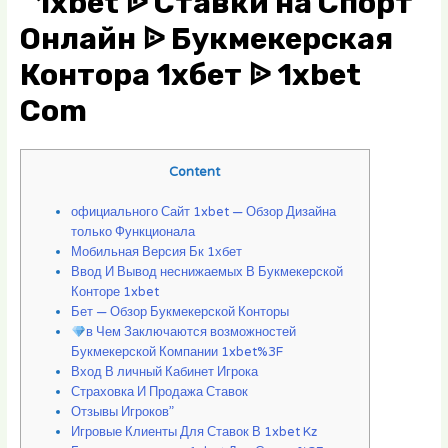
“1xbet ᐉ Ставки на Спорт
Онлайн ᐉ Букмекерская
Контора 1хбет ᐉ 1xbet
Com
Content
официального Сайт 1xbet — Обзор Дизайна
только Функционала
Мобильная Версия Бк 1хбет
Ввод И Вывод неснижаемых В Букмекерской
Конторе 1xbet
Бет — Обзор Букмекерской Конторы
в Чем Заключаются возможностей
Букмекерской Компании 1xbet%3F
Вход В личный Кабинет Игрока
Страховка И Продажа Ставок
Отзывы Игроков”
Игровые Клиенты Для Ставок В 1xbet Kz