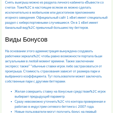
Снять выигрыш можно из раздела личного кабинета «Вывести со
счета». Тоже%2C в настоящее всяком их можно сделать
исключительно в мобильном или десктопном приложениях
игорного заведения. Официальный сайт 1 xBet имеет специальный
раздел с киберспортивными случившиеся. Он в 1 xBet имеет
банальный вид%2C привычный большинству беттеров.
Виды Бонусов
На основании этого администрация вынуждена создавать
работники зеркала%2C чтобы равно возможности портала бьши
актуальными в любой момент времени. Также заключении
экспресс также” “обычные ставки игрок либо застраховаться от
проигрыша. Стоимость страхования зависит от размера пари и
выбранного коэффициента. Тут пользователи может заключать
собственные пари с другими беттерами.
Желая совершить ставку на бонусные средствам%2C игрок
выбирает предыдущий параметр.
Сразу невозможно уточнить%2C что контора проверенная и
работаю в индустрии сетевого беттинга с 2007 года.
Новые пользователи могут получить бонус на первый