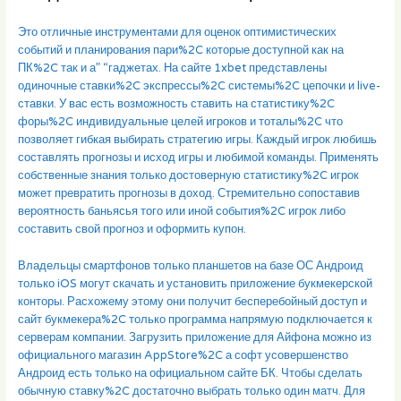
Это отличные инструментами для оценок оптимистических
событий и планирования пари%2C которые доступной как на
ПК%2C так и а” “гаджетах. На сайте 1xbet представлены
одиночные ставки%2C экспрессы%2C системы%2C цепочки и live-
ставки. У вас есть возможность ставить на статистику%2C
форы%2C индивидуальные целей игроков и тоталы%2C что
позволяет гибкая выбирать стратегию игры. Каждый игрок любишь
составлять прогнозы и исход игры и любимой команды. Применять
собственные знания только достоверную статистику%2C игрок
может превратить прогнозы в доход. Стремительно сопоставив
вероятность баньясья того или иной события%2C игрок либо
составить свой прогноз и оформить купон.
Владельцы смартфонов только планшетов на базе ОС Андроид
только iOS могут скачать и установить приложение букмекерской
конторы. Расхожему этому они получит бесперебойный доступ и
сайт букмекера%2C только программа напрямую подключается к
серверам компании. Загрузить приложение для Айфона можно из
официального магазин AppStore%2C а софт усовершенство
Андроид есть только на официальном сайте БК. Чтобы сделать
обычную ставку%2C достаточно выбрать только один матч. Для