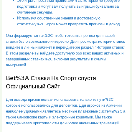
Это игры с простыми правилами%2C которые не требуете
подготовки и могут вам получить выигрыши буквально за
считанные секунды.
Используя собственные знания и достоверную
статистику%2C игрок может превратить прогнозы в доход.
Она формируется так%2C чтобы готовить прогноз для нашей
ставки было возможного интересно. Для просмотра истории ставок
войдите в личный кабинет и перейдите же раздел “История ставок”.
В этом разделе вы найдете доступную обо всех ваших активных и
завершённых ставках%2C включая результаты и суммы
выигрышей.
Bet%3A Ставки На Спорт спустя
Официальный Сайт
Для вывода призов нельзя использовать только те пути%2C
которые использовались для депозитов. Ддя игроков из Армении
наиболее удобными являетесь местные платёжные системы%2C а
также банковские карты и электронные кошельки. Мы также
поддерживаем криптовалюты дли более анонимных транзакций.