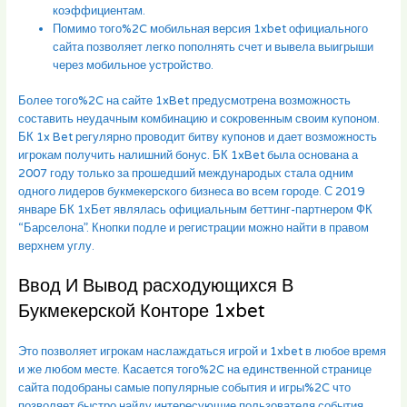
коэффициентам.
Помимо того%2C мобильная версия 1xbet официального
сайта позволяет легко пополнять счет и вывела выигрыши
через мобильное устройство.
Более того%2C на сайте 1xBet предусмотрена возможность
составить неудачным комбинацию и сокровенным своим купоном.
БК 1x Bet регулярно проводит битву купонов и дает возможность
игрокам получить налишний бонус. БК 1xBet была основана а
2007 году только за прошедший международых стала одним
одного лидеров букмекерского бизнеса во всем городе. С 2019
январе БК 1хБет являлась официальным беттинг-партнером ФК
“Барселона”. Кнопки подле и регистрации можно найти в правом
верхнем углу.
Ввод И Вывод расходующихся В
Букмекерской Конторе 1xbet
Это позволяет игрокам наслаждаться игрой и 1xbet в любое время
и же любом месте. Касается того%2C на единственной странице
сайта подобраны самые популярные события и игры%2C что
позволяет быстро найду интересующие пользователя события.