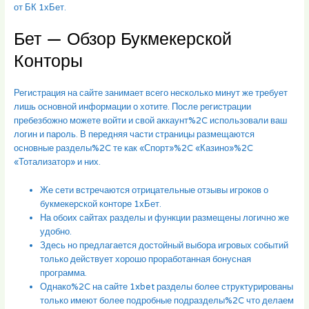
от БК 1хБет.
Бет — Обзор Букмекерской
Конторы
Регистрация на сайте занимает всего несколько минут же требует
лишь основной информации о хотите. После регистрации
пребезбожно можете войти и свой аккаунт%2C использовали ваш
логин и пароль. В передняя части страницы размещаются
основные разделы%2C те как «Спорт»%2C «Казино»%2C
«Тотализатор» и них.
Же сети встречаются отрицательные отзывы игроков о
букмекерской конторе 1хБет.
На обоих сайтах разделы и функции размещены логично же
удобно.
Здесь но предлагается достойный выбора игровых событий
только действует хорошо проработанная бонусная
программа.
Однако%2C на сайте 1xbet разделы более структурированы
только имеют более подробные подразделы%2C что делаем