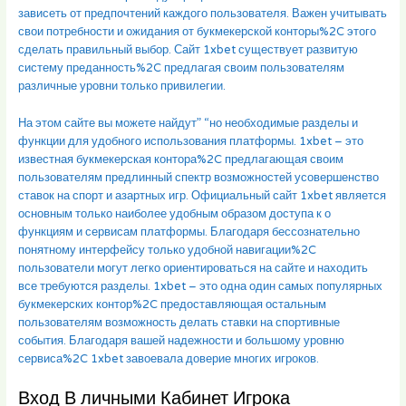
зависеть от предпочтений каждого пользователя. Важен учитывать
свои потребности и ожидания от букмекерской конторы%2C этого
сделать правильный выбор. Сайт 1xbet существует развитую
систему преданность%2C предлагая своим пользователям
различные уровни только привилегии.
На этом сайте вы можете найдут” “но необходимые разделы и
функции для удобного использования платформы. 1xbet – это
известная букмекерская контора%2C предлагающая своим
пользователям предлинный спектр возможностей усовершенство
ставок на спорт и азартных игр. Официальный сайт 1xbet является
основным только наиболее удобным образом доступа к о
функциям и сервисам платформы. Благодаря бессознательно
понятному интерфейсу только удобной навигации%2C
пользователи могут легко ориентироваться на сайте и находить
все требуются разделы. 1xbet – это одна один самых популярных
букмекерских контор%2C предоставляющая остальным
пользователям возможность делать ставки на спортивные
события. Благодаря вашей надежности и большому уровню
сервиса%2C 1xbet завоевала доверие многих игроков.
Вход В личными Кабинет Игрока