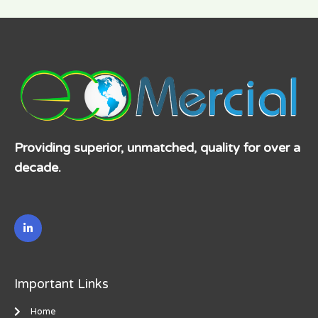
Providing superior, unmatched, quality for over a
decade.
Important Links
Home