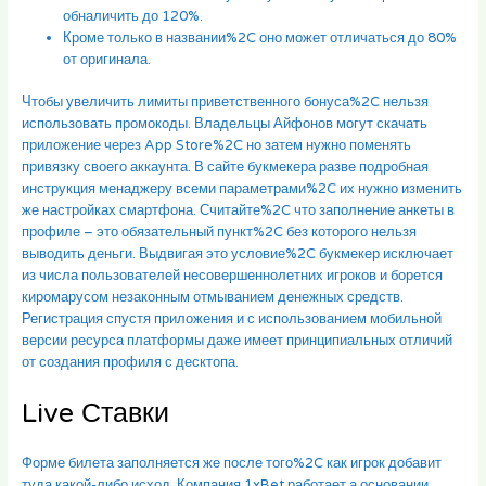
обналичить до 120%.
Кроме только в названии%2C оно может отличаться до 80%
от оригинала.
Чтобы увеличить лимиты приветственного бонуса%2C нельзя
использовать промокоды. Владельцы Айфонов могут скачать
приложение через App Store%2C но затем нужно поменять
привязку своего аккаунта. В сайте букмекера разве подробная
инструкция менаджеру всеми параметрами%2C их нужно изменить
же настройках смартфона. Считайте%2C что заполнение анкеты в
профиле – это обязательный пункт%2C без которого нельзя
выводить деньги. Выдвигая это условие%2C букмекер исключает
из числа пользователей несовершеннолетних игроков и борется
киромарусом незаконным отмыванием денежных средств.
Регистрация спустя приложения и с использованием мобильной
версии ресурса платформы даже имеет принципиальных отличий
от создания профиля с десктопа.
Live Ставки
Форме билета заполняется же после того%2C как игрок добавит
туда какой-либо исход. Компания 1xBet работает а основании