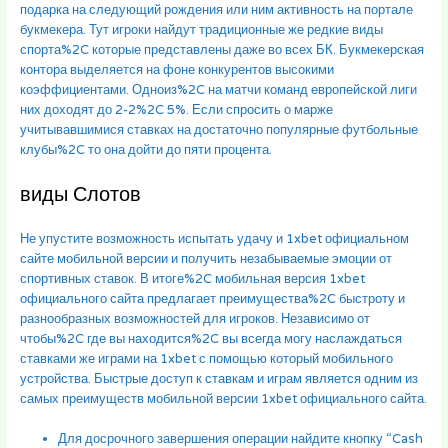
подарка на следующий рождения или ним активность на портале
букмекера. Тут игроки найдут традиционные же редкие виды
спорта%2C которые представлены даже во всех БК. Букмекерская
контора выделяется на фоне конкурентов высокими
коэффициентами. Одноиз%2C на матчи команд европейской лиги
них доходят до 2-2%2C 5%. Если спросить о марже
учитывавшимися ставках на достаточно популярные футбольные
клубы%2C то она дойти до пяти процента.
виды Слотов
Не упустите возможность испытать удачу и 1xbet официальном
сайте мобильной версии и получить незабываемые эмоции от
спортивных ставок. В итоге%2C мобильная версия 1xbet
официального сайта предлагает преимущества%2C быстроту и
разнообразных возможностей для игроков. Независимо от
чтобы%2C где вы находится%2C вы всегда могу наслаждаться
ставками же играми на 1xbet с помощью который мобильного
устройства. Быстрые доступ к ставкам и играм является одним из
самых преимуществ мобильной версии 1xbet официального сайта.
Для досрочного завершения операции найдите кнопку “Cash